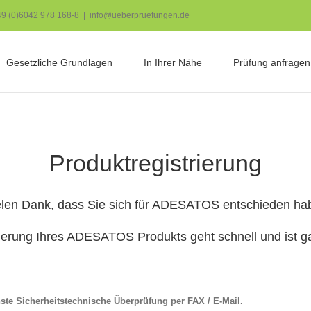
+49 (0)6042 978 168-8
|
info@ueberpruefungen.de
Gesetzliche Grundlagen
In Ihrer Nähe
Prüfung anfragen
Produktregistrierung
elen Dank, dass Sie sich für ADESATOS entschieden ha
ierung Ihres ADESATOS Produkts geht schnell und ist g
hste Sicherheitstechnische Überprüfung per FAX / E-Mail.