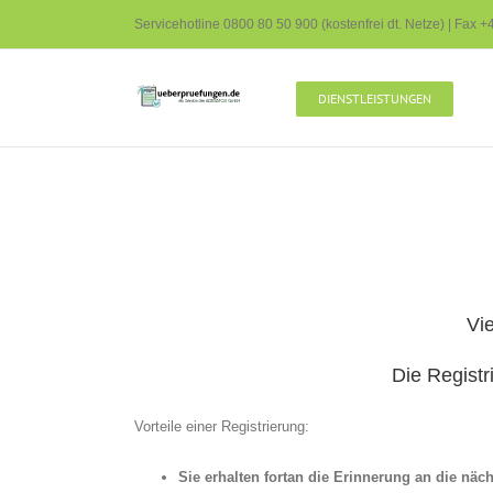
Zum
Servicehotline
0800 80 50 900
(kostenfrei dt. Netze) | Fax 
Inhalt
springen
DIENSTLEISTUNGEN
Vi
Die Registr
Vorteile einer Registrierung:
Sie erhalten fortan die Erinnerung an die näc