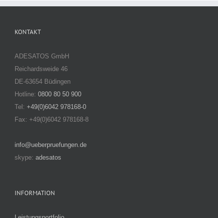
KONTAKT
ADESATOS GmbH
Reichardsweide 46
DE-63654 Büdingen
Hotline:
0800 80 50 900
Tel:
+49(0)6042 978168-0
Fax: +49(0)6042 978168-8
info@ueberpruefungen.de
skype:
adesatos
INFORMATION
Leistungsportfolio